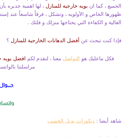
الجميع ، كما ان
بويه خارجية للمنازل
، لها اهمية جديره بأن 
ظهورها الخاص و الأولويه ، وتشكل ، فرقاً شاسعاً عند إست
العالية و الكفاءة التي يحتاجها منزلك و فلتك .
فإذا كنت تبحث عن
أفضل الدهانات الخارجية للمنازل
؟
فكل ماعليك هو
التواصل
معنا ، لنقدم لكم
افضل بويه خ
مراسلتنا بالواتساب
جـــوال:08385096
واتساب:85096
شاهد أيضا :
ديكورات بديل الخشب