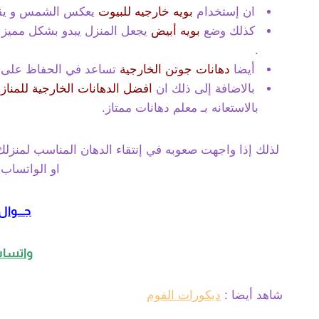
ان إستخدام
بويه خارجيه للبيوت
يعكس الشمس و يقلل
كذلك وضع
بويه أبيض
يجعل المنزل يبدو بشكل مميز و
.
أيضا
دهانات جوتن الخارجية
تساعد في الحفاظ على ج
بالاضافة إلى ذلك ان
افضل الدهانات الخارجية للمناز
بالاستعانه بـ معلم دهانات ممتاز.
لذلك إذا واجهت صعوبه في إنتقاء الدهان المناسب لمنزلك ،
او الواتساب ع
جـــوال:08385096
واتساب:85096
شاهد أيضا :
ديكورات الفوم