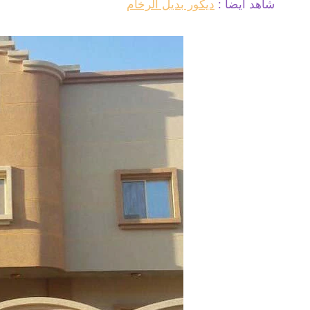
شاهد ايضا :
ديكور بديل الرخام