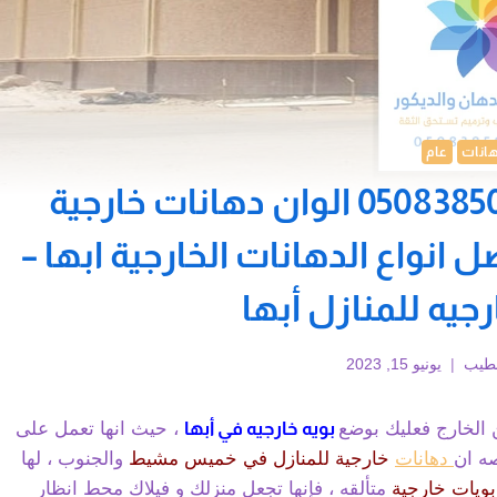
انات
عام
بويه خارجيه في أبها ت: 0508385096 الوان دهانات خارجية
نواع الدهانات الخارجية ابها –
جيه للمنازل أبها
شطيب
يونيو 15, 2023
 الخارج فعليك بوضع
بويه خارجيه في أبها
، حيث انها تعمل على
صه ان
دهانات
خارجية للمنازل في خميس مشيط
والجنوب ، لها
ويات خارجية
متألقه ، فإنها تجعل منزلك و فيلاك محط انظار