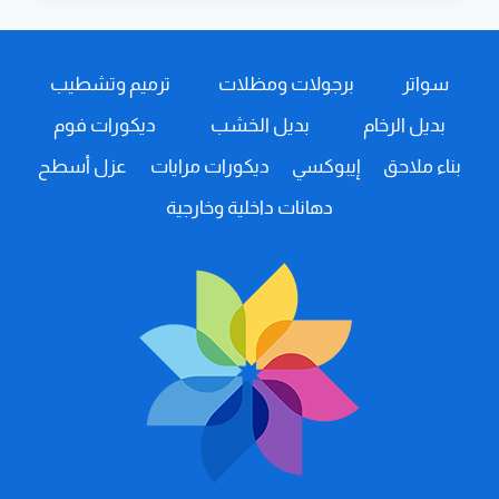
ابها
ت:
0508385096
سواتر
برجولات ومظلات
ترميم وتشطيب
عازل
اسطح
بديل الرخام
بديل الخشب
ديكورات فوم
مائي
خميس
بناء ملاحق
إيبوكسي
ديكورات مرايات
عزل أسطح
مشيط
–
دهانات داخلية وخارجية
عزل
اسطح
المنازل
–
عزل
فوم
للاسطح
ابها