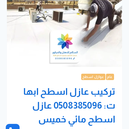
عام
عوازل اسطح
تركيب عازل اسطح ابها
ت: 0508385096 عازل
اسطح مائي خميس