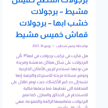
مشيط – برجولات
خشب ابها – برجولات
قماش خميس مشيط
بواسطة
ترميم تشطيب
يونيو 16, 2023
هل فكرت في تركيب برجولات في ابها؟!!. تأتي
البرجولات على شكل هياكل مدهشة وفريدة
من نوعها، تستخدم لتزيين الأماكن الخارجية
وتوفير مساحة مريحة للاسترخاء والترفيه. إنها
تشبه إلى حد كبير الأكشاك، حيث توفر ظلال على
المنطقة التي تغطيها، مما يجعلها مثالية
للاستخدام في الحدائق والمنازل. كما تتميز
البرجولات بتصاميمها الرائعة والمتنوعة، فهي
تأتي بأشكال وأحجام…