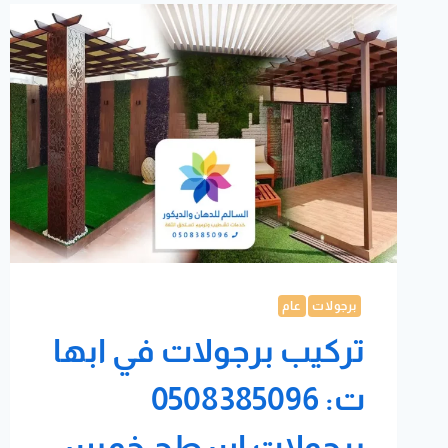
برجولات
عام
تركيب برجولات في ابها
ت: 0508385096
برجولات اسطح خميس