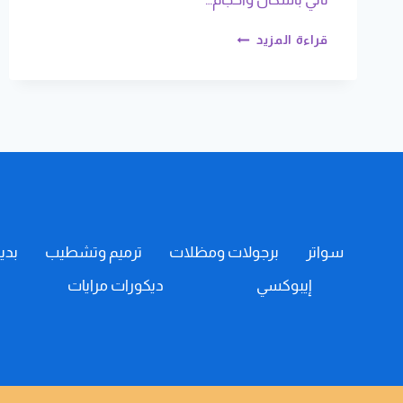
تركيب
قراءة المزيد
برجولات
في
ابها
ت:
0508385096
برجولات
اسطح
خميس
مشيط
–
برجولات
سواتر
برجولات ومظلات
ترميم وتشطيب
بدي
خشب
ابها
إيبوكسي
ديكورات مرايات
–
برجولات
قماش
خميس
مشيط