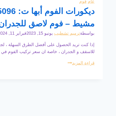
أسعار
عام
فوم
فوم
جدران
مشيط – فوم لاصق للجدران ا
خميس
مشيط
بواسطة
ترميم تشطيب
يونيو 15, 2023
فبراير 11, 2024
–
تصاميم
إذا كنت تريد الحصول على أفضل الطرق السهلة ، لجعل
فوم
للاسقف و الجدران ، خاصة ان سعر تركيب الفوم في ابها
جدران
ديكورات
قراءة المزيد
ابها
الفوم
أبها
ت:
0508385096
ديكورات
فوم
داخلية