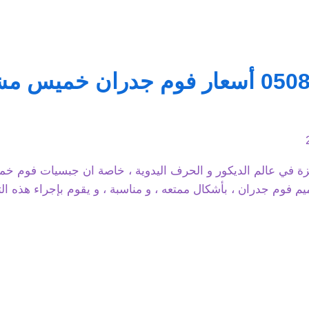
تركيب فوم ابها ت: 0508385096 أسعار فوم جد
لمميزة في عالم الديكور و الحرف اليدوية ، خاصة ان جبسيات فوم خ
ميم فوم جدران ، بأشكال ممتعه ، و مناسبة ، و يقوم بإجراء هذه 