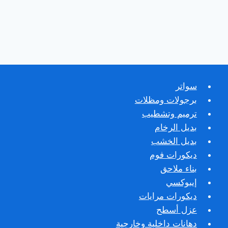
سواتر
برجولات ومظلات
ترميم وتشطيب
بديل الرخام
بديل الخشب
ديكورات فوم
بناء ملاحق
إيبوكسي
ديكورات مرايات
عزل أسطح
دهانات داخلية وخارجية