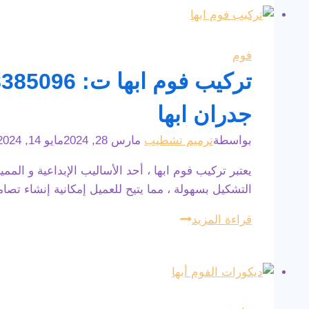
مشيط
ت:
0508385096
فوم
بانوهات
فوم
جدران ابها
خميس
مشيط
بواسطة
ترميم تشطيب
مارس 28, 2024
مايو 14, 2024
–
فوم
يعتبر تركيب فوم ابها ، أحد الأساليب الإبداعية و ا
حائط
التشكيل بسهولة ، مما يتيح للعميل إمكانية إنشاء تصا
ابها
تركيب
قراءة المزيد
فوم
ابها
ت:
0508385096