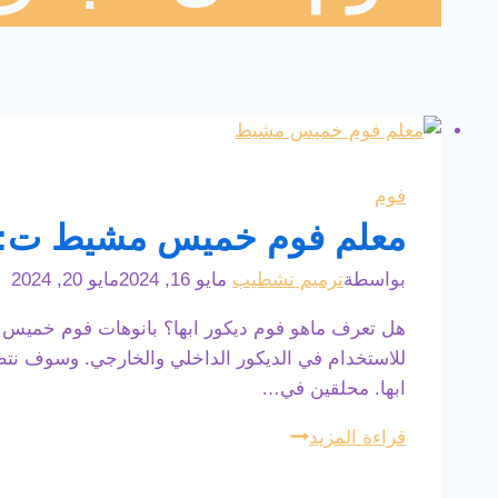
فوم
معلم فوم خميس مشيط ت: 0508385096 بانوهات فوم خميس مشيط – فوم حائط اب
بواسطة
ترميم تشطيب
مايو 16, 2024
مايو 20, 2024
هل تعرف ماهو فوم ديكور ابها؟ بانوهات فوم خميس م
للاستخدام في الديكور الداخلي والخارجي. وسوف نت
ابها. محلقين في…
معلم
قراءة المزيد
فوم
خميس