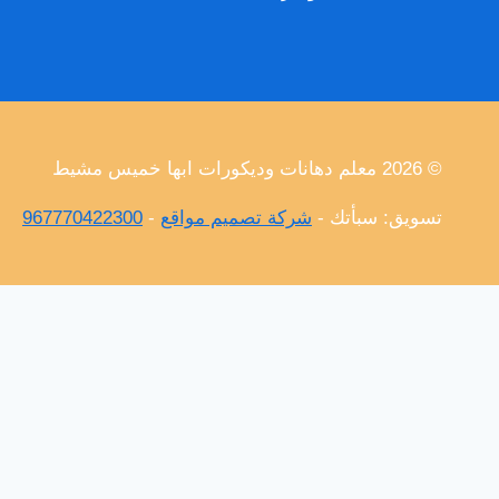
© 2026 معلم دهانات وديكورات ابها خميس مشيط
تسويق: سبأتك -
شركة تصميم مواقع
-
967770422300
الرئيسية
جديد اعمالنا
دهانات
تبديل
ديكورات