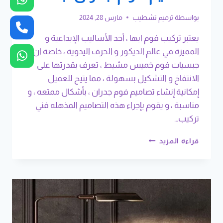
بواسطة
ترميم تشطيب
مارس 28, 2024
يعتبر تركيب فوم ابها ، أحد الأساليب الإبداعية و
المميزة في عالم الديكور و الحرف اليدوية ، خاصة ان
جبسيات فوم خميس مشيط ، تعرف بقدرتها على
الانتفاخ و التشكيل بسهولة ، مما يتيح للعميل
إمكانية إنشاء تصاميم فوم جدران ، بأشكال ممتعه ، و
مناسبة ، و يقوم بإجراء هذه التصاميم المذهله فني
تركيب…
تركيب
قراءة المزيد
فوم
ابها
ت:
0508385096
أسعار
فوم
جدران
خميس