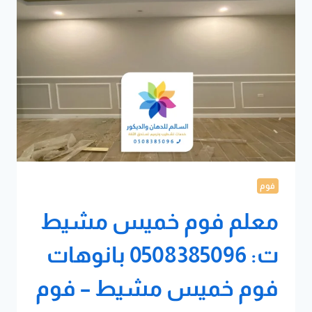
فوم
معلم فوم خميس مشيط
ت: 0508385096 بانوهات
فوم خميس مشيط – فوم