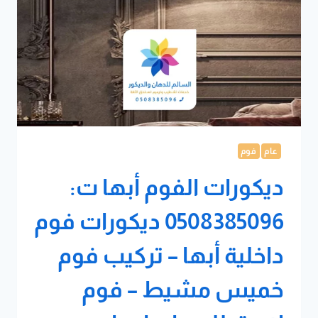
مشيط
–
تصاميم
فوم
جدران
ابها
عام
فوم
ديكورات الفوم أبها ت:
0508385096 ديكورات فوم
داخلية أبها – تركيب فوم
خميس مشيط – فوم