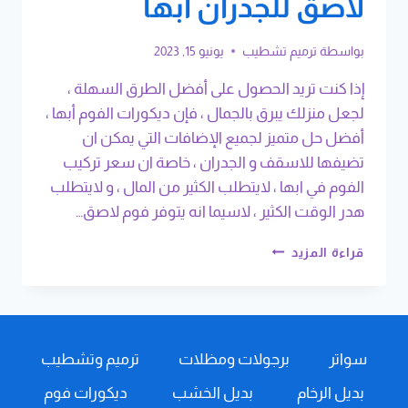
لاصق للجدران ابها
بواسطة
ترميم تشطيب
يونيو 15, 2023
إذا كنت تريد الحصول على أفضل الطرق السهلة ،
لجعل منزلك يبرق بالجمال ، فإن ديكورات الفوم أبها ،
أفضل حل متميز لجميع الإضافات التي يمكن ان
تضيفها للاسقف و الجدران ، خاصة ان سعر تركيب
الفوم في ابها ، لايتطلب الكثير من المال ، و لايتطلب
هدر الوقت الكثير ، لاسيما انه يتوفر فوم لاصق…
ديكورات
قراءة المزيد
الفوم
أبها
ت:
0508385096
ديكورات
سواتر
برجولات ومظلات
ترميم وتشطيب
فوم
داخلية
بديل الرخام
بديل الخشب
ديكورات فوم
أبها