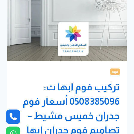
فوم
خميس
مشيط
–
فوم
حائط
ابها
فوم
تركيب فوم ابها ت:
0508385096 أسعار فوم
جدران خميس مشيط –
تصاميم فوم جدران ابها