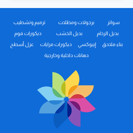
ابها
ت:
0508385096
سواتر
برجولات ومظلات
ترميم وتشطيب
عازل
اسطح
بديل الرخام
بديل الخشب
ديكورات فوم
مائي
خميس
بناء ملاحق
إيبوكسي
ديكورات مرايات
عزل أسطح
مشيط
–
دهانات داخلية وخارجية
عزل
اسطح
المنازل
–
عزل
فوم
للاسطح
ابها