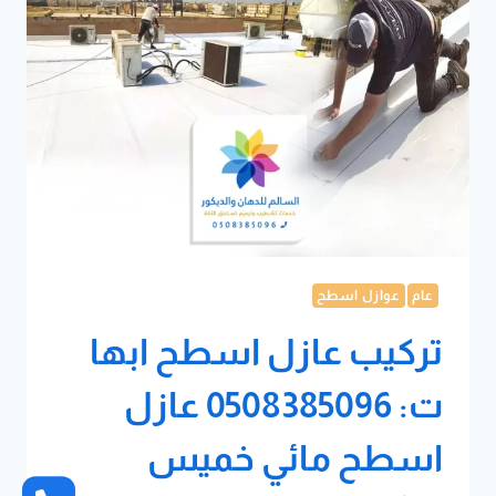
عام
عوازل اسطح
تركيب عازل اسطح ابها
ت: 0508385096 عازل
اسطح مائي خميس