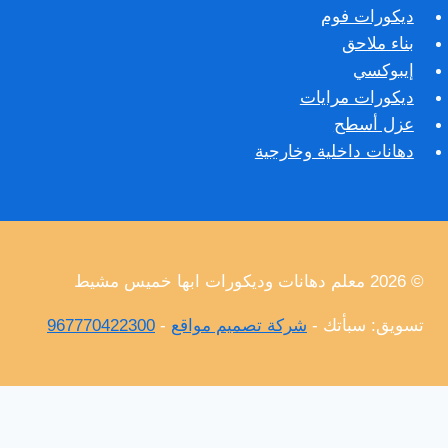
ديكورات فوم
بناء ملاحق
إيبوكسي
ديكورات مرايات
عزل أسطح
دهانات داخلية وخارجية
© 2026 معلم دهانات وديكورات ابها خميس مشيط
تسويق: سبأتك -
شركة تصميم مواقع
-
967770422300
الرئيسية