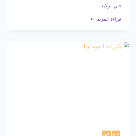
فني تركيب…
تركيب
قراءة المزيد
فوم
ابها
ت:
0508385096
أسعار
فوم
جدران
خميس
مشيط
–
تصاميم
فوم
جدران
ابها
عام
فوم