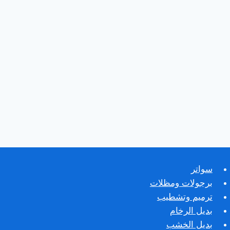
سواتر
برجولات ومظلات
ترميم وتشطيب
بديل الرخام
بديل الخشب