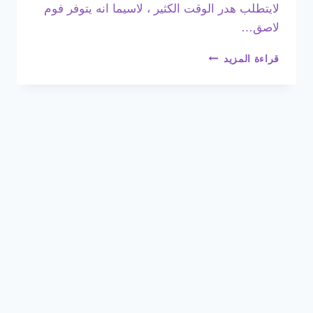
لايتطلب هدر الوقت الكثير ، لاسيما انه يتوفر فوم
لاصق…
ديكورات
قراءة المزيد
الفوم
أبها
ت:
0508385096
ديكورات
فوم
داخلية
أبها
–
تركيب فوم
خميس
مشيط
–
فوم
لاصق
للجدران
ابها