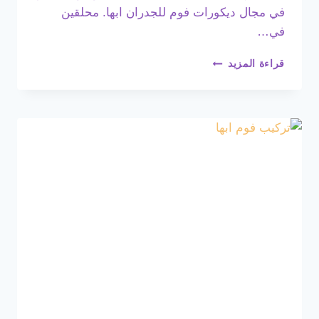
في مجال ديكورات فوم للجدران ابها. محلقين
في…
معلم
قراءة المزيد
فوم
خميس
مشيط
ت:
0508385096
بانوهات
فوم
خميس
مشيط
–
فوم
حائط
ابها