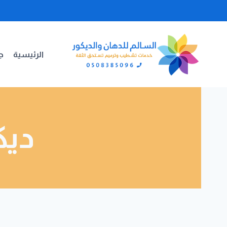
لتجاوز
لى
لمحتوى
الرئيسية
جد
ديك