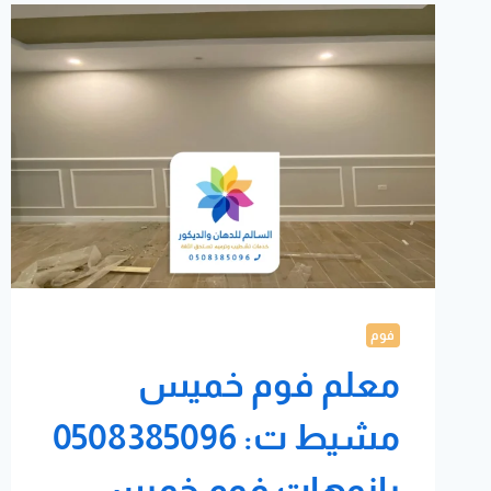
فوم
معلم فوم خميس
مشيط ت: 0508385096
بانوهات فوم خميس