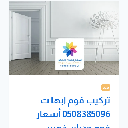
فوم
تركيب فوم ابها ت:
0508385096 أسعار
فوم جدران خميس