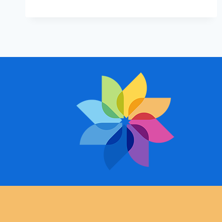
الفوم
أبها
ت:
0508385096
ديكورات
فوم
داخلية
أبها
–
تركيب فوم
خميس
مشيط
–
فوم
لاصق
للجدران
ابها