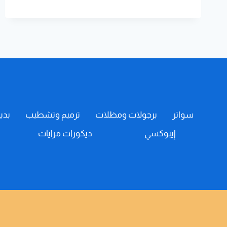
ت:
0508385096
بانوهات
فوم
خميس
مشيط
–
فوم
حائط
ابها
سواتر
برجولات ومظلات
ترميم وتشطيب
بدي
إيبوكسي
ديكورات مرايات