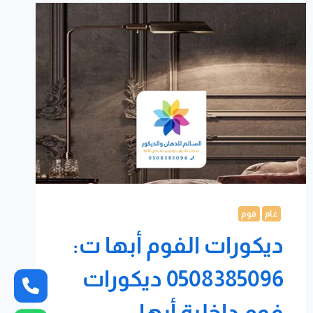
عام
فوم
ديكورات الفوم أبها ت:
0508385096 ديكورات
فوم داخلية أبها –