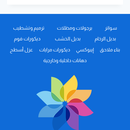
ابها
ت:
0508385096
تركيب
سواتر
برجولات ومظلات
ترميم وتشطيب
مرايا
خميس
بديل الرخام
بديل الخشب
ديكورات فوم
مشيط
–
بناء ملاحق
إيبوكسي
ديكورات مرايات
عزل أسطح
مرايا
ديكور
دهانات داخلية وخارجية
ابها
–
ديكور
مرايا
للمداخل
–
تفصيل
مرايا
في
ابها