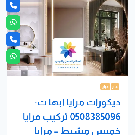
0508385096
اشكال
مرايا
مداخل
ابها
–
مرايا
حائط
ديكور
خميس
مشيط
عام
مرايا
ديكورات مرايا ابها ت:
0508385096 تركيب مرايا
خميس مشيط – مرايا