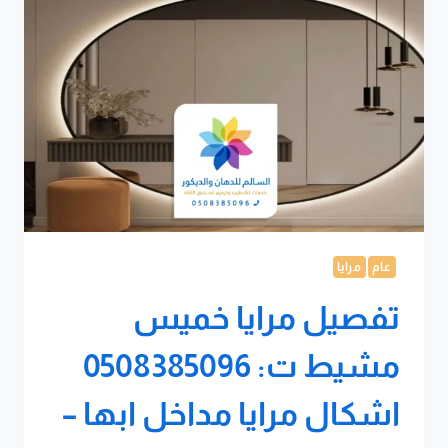
عام
مرايا
تفصيل مرايا خميس
مشيط ت: 0508385096
اشكال مرايا مداخل ابها –