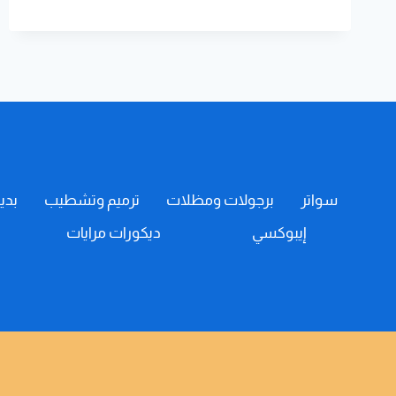
ت:
0508385096
بوية
بروفايل
داخلي
خميس
مشيط
–
دهانات
2024
ابها
سواتر
برجولات ومظلات
ترميم وتشطيب
بدي
إيبوكسي
ديكورات مرايات