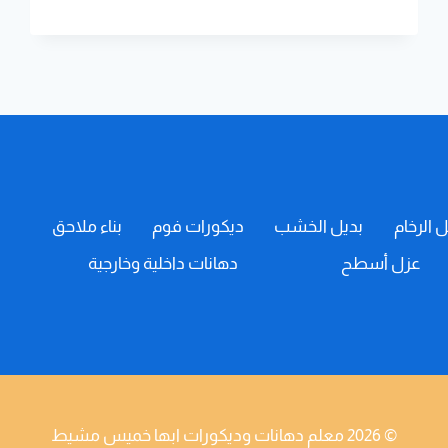
جدران
داخليه
ابها
ت:0508385096
مقاول
دهانات
خميس
مشيط
–
احدث
الدهانات
ل الرخام
بديل الخشب
ديكورات فوم
بناء ملاحق
–
افضل
عزل أسطح
دهانات داخلية وخارجية
دهانات
داخلية
ابها
© 2026 معلم دهانات وديكورات ابها خميس مشيط