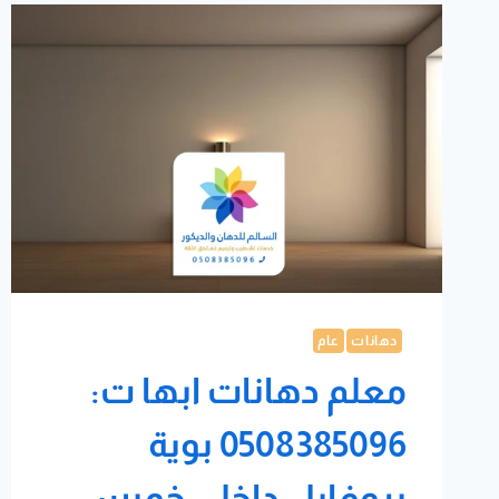
دهانات
عام
معلم دهانات ابها ت:
0508385096 بوية
بروفايل داخلي خميس