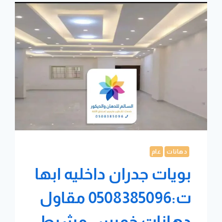
دهانات
عام
بويات جدران داخليه ابها
ت:0508385096 مقاول
دهانات خميس مشيط