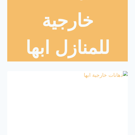
خارجية
للمنازل ابها