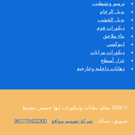
ترميم وتشطيب
بديل الرخام
بديل الخشب
ديكورات فوم
بناء ملاحق
إيبوكسي
ديكورات مرايات
عزل أسطح
دهانات داخلية وخارجية
© 2026 معلم دهانات وديكورات ابها خميس مشيط
تسويق: سبأتك -
شركة تصميم مواقع
-
967770422300