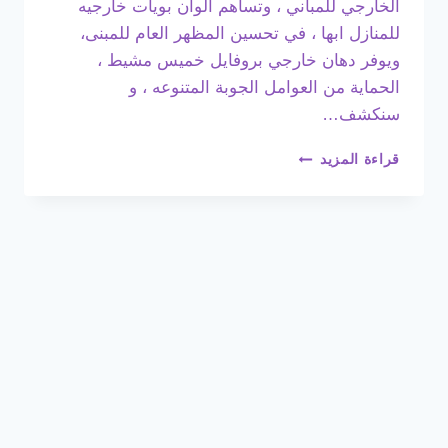
الخارجي للمباني ، وتساهم الوان بويات خارجيه
للمنازل ابها ، في تحسين المظهر العام للمبنى،
ويوفر دهان خارجي بروفايل خميس مشيط ،
الحماية من العوامل الجوبة المتنوعه ، و
سنكشف…
دهانات
قراءة المزيد
خارجية
ابها
ت:
0508385096
ارخص
بويه
خارجيه
خميس
مشيط
–
دهانات
خارجية
للمنازل