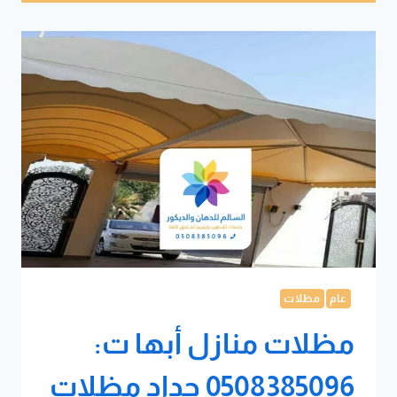
عام
مظلات
مظلات منازل أبها ت:
0508385096 حداد مظلات