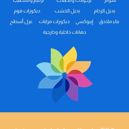
سواتر
برجولات ومظلات
ترميم وتشطيب
0508385096
ارفف
بديل الرخام
بديل الخشب
ديكورات فوم
ديكور
شاشه
بناء ملاحق
إيبوكسي
ديكورات مرايات
عزل أسطح
في
ابها
دهانات داخلية وخارجية
-اشكال
ديكور
الشاشات
خميس
مشيط