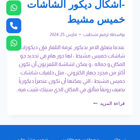
-اشكال ديكور الشاشات
خميس مشيط
بواسطة
ترميم تشطيب
مارس 25, 2024
عندما يتعلق الامر بديكور غرفة التلفاز فإن ديكورات
شاشات خميس مشيط ، لها دور هام في تحديد جو
المكان و جماله ، و يمكن لشاشة التلفزيون أن تكون
أكثر من مجرد جهاز الكتروني ، مثل خلفيات شاشات
خميس مشيط ، التي يمكنها أن تكون عنصراً ديكورياً
يضيف رونقاً متألق في المكان الذي سيتك تثبيت فيه…
ديكورات
قراءة المزيد
شاشات
خميس
مشيط
ت
: